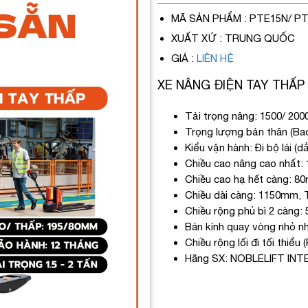
MÃ SẢN PHẨM
: PTE15N/ P
XUẤT XỨ
: TRUNG QUỐC
GIÁ
:
LIÊN HỆ
XE NÂNG ĐIỆN TAY THẤP
Tải trọng nâng: 1500/ 200
Trọng lượng bản thân (Bao
Kiểu vận hành: Đi bộ lái (dắt
Chiều cao nâng cao nhất
Chiều cao hạ hết càng: 8
Chiều dài càng: 1150mm,
Chiều rộng phủ bì 2 càng
Bán kính quay vòng nhỏ n
Chiều rộng lối đi tối thiể
Hãng SX: NOBLELIFT I