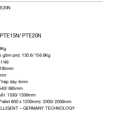
TE20N
 PTE15N/ PTE20N
0Kg
 gồm pin): 130.6/ 156.6Kg
 lái)
: 195mm
0mm
 Thép dày 4mm
: 540/ 685mm
hất: 1330/ 1336mm
u (Pallet 800 x 1200mm): 2000/ 2006mm
NTELLIGENT – GERMANY TECHNOLOGY