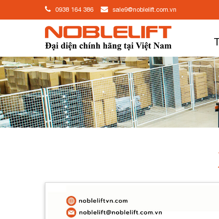
0938 164 386
sale9@noblelift.com.vn
T