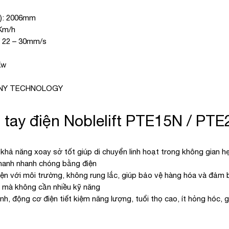
mm): 2006mm
2Km/h
0/ 22 – 30mm/s
Kw
MANY TECHNOLOGY
tay điện Noblelift PTE15N / PTE2
 khả năng xoay sở tốt giúp di chuyển linh hoạt trong không gian h
phanh nhanh chóng bằng điện
hiện với môi trường, không rung lắc, giúp bảo vệ hàng hóa và đảm
n mà không cần nhiều kỹ năng
ành, động cơ điện tiết kiệm năng lượng, tuổi thọ cao, ít hỏng hóc, g