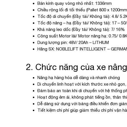
Bán kính quay vòng nhỏ nhất: 1336mm
Chiều rộng lối đi tối thiểu (Pallet 800 x 1200
Tốc độ di chuyển (Đầy tải/ Không tải): 4.8/ 5.
Tốc độ nâng – hạ (Đầy tải/ Không tải): 17 – 5
Khả năng leo dốc (Đầy tải/ Không tải): 7/ 16%
Công suất Motor lái/ Motor nâng hạ: 0.75/ 0.8
Dung lượng pin: 48V/ 20Ah – LITHIUM
Hãng SX: NOBLELIFT INTELLIGENT – GER
2. Chức năng của xe nâng 
Nâng hạ hàng hóa dễ dàng và nhanh chóng
Di chuyển linh hoạt với kích thước xe nhỏ gọn,
Đảm bảo an toàn khi di chuyển với hệ thống 
Hoạt động êm ái, không phát tiếng ồn, thân t
Dễ dàng sử dụng với bảng điều khiển đơn giả
Tiết kiệm chi phí giúp giảm thiểu chi phí vận h