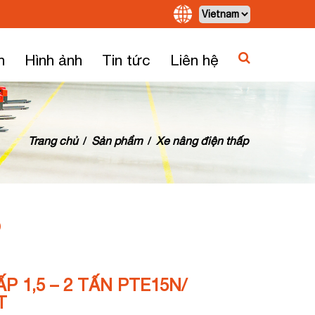
h
Hình ảnh
Tin tức
Liên hệ
Trang chủ
Sản phẩm
Xe nâng điện thấp
/
/
P
P 1,5 – 2 TẤN PTE15N/
T