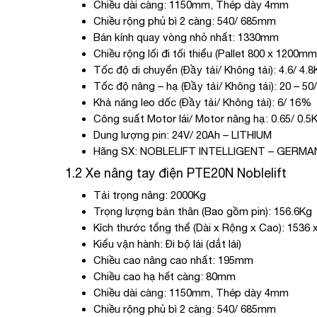
Chiều dài càng: 1150mm, Thép dày 4mm
Chiều rộng phủ bì 2 càng: 540/ 685mm
Bán kính quay vòng nhỏ nhất: 1330mm
Chiều rộng lối đi tối thiểu (Pallet 800 x 1200
Tốc độ di chuyển (Đầy tải/ Không tải): 4.6/ 4.
Tốc độ nâng – hạ (Đầy tải/ Không tải): 20 – 5
Khả năng leo dốc (Đầy tải/ Không tải): 6/ 16%
Công suất Motor lái/ Motor nâng hạ: 0.65/ 0.5
Dung lượng pin: 24V/ 20Ah – LITHIUM
Hãng SX: NOBLELIFT INTELLIGENT – GER
1.2 Xe nâng tay điện PTE20N Noblelift
Tải trọng nâng: 2000Kg
Trọng lượng bản thân (Bao gồm pin): 156.6Kg
Kích thước tổng thể (Dài x Rộng x Cao): 1536
Kiểu vận hành: Đi bộ lái (dắt lái)
Chiều cao nâng cao nhất: 195mm
Chiều cao hạ hết càng: 80mm
Chiều dài càng: 1150mm, Thép dày 4mm
Chiều rộng phủ bì 2 càng: 540/ 685mm