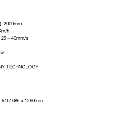
mm): 2000mm
8Km/h
0/ 25 – 40mm/s
Kw
MANY TECHNOLOGY
 x 540/ 685 x 1260mm