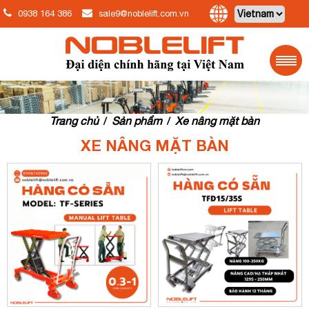
0938 164 386
sale9@noblelift.com.vn
Trang chủ
Sản phẩm
Xe nâng mặt bàn
/
/
XE NÂNG MẶT BÀN