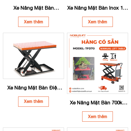
Xe Nâng Mặt Bàn
Xe Nâng Mặt Bàn Inox 100
NOBLELIFT TF30/ TF50/
– 350kg TFD15S | TFD35S
TF75/ TF100
Xem thêm
Xem thêm
Xe Nâng Mặt Bàn Điện
500KG NOBLELIFT
HIW1.0EU
Xem thêm
Xe Nâng Mặt Bàn 700kg
NOBLELIFT TFD70
Xem thêm