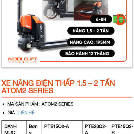
XE NÂNG ĐIỆN THẤP 1.5 – 2 TẤN
ATOM2 SERIES
MÃ SẢN PHẨM
: ATOM2 SERIES
GIÁ
:
LIÊN HỆ
DANH
Đơn
PTE15Q2-A
PTE20Q2-
PTE15Q2-
MỤC
vị
A
B