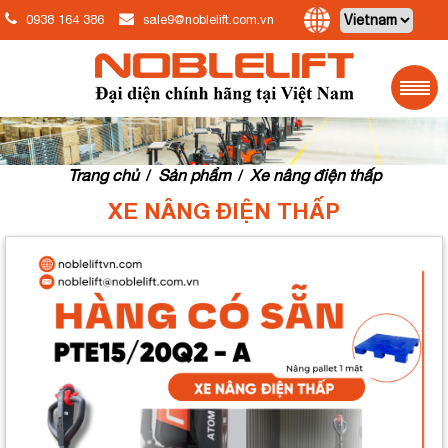
0938 164 386
sale9@noblelift.com.vn
Trang chủ
Sản phẩm
Xe nâng điện thấp
/
/
XE NÂNG ĐIỆN THẤP