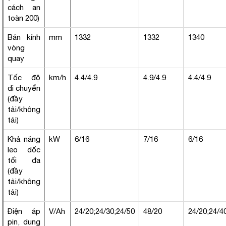
cách an
toàn 200)
Bán kính
mm
1332
1332
1340
vòng
quay
Tốc độ
km/h
4.4/4.9
4.9/4.9
4.4/4.9
di chuyển
(đầy
tải/không
tải)
Khả năng
kW
6/16
7/16
6/16
leo dốc
tối đa
(đầy
tải/không
tải)
Điện áp
V/Ah
24/20;24/30;24/50
48/20
24/20;24/4
pin, dung