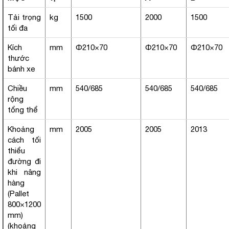
Tải trọng
kg
1500
2000
1500
tối đa
Kích
mm
Φ210×70
Φ210×70
Φ210×70
thước
bánh xe
Chiều
mm
540/685
540/685
540/685
rộng
tổng thể
Khoảng
mm
2005
2005
2013
cách tối
thiểu
đường đi
khi nâng
hàng
(Pallet
800×1200
mm)
(khoảng