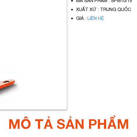
MÃ SẢN PHẨM
: SPM10/15
XUẤT XỨ
: TRUNG QUỐC
GIÁ
:
LIÊN HỆ
MÔ TẢ SẢN PHẨM