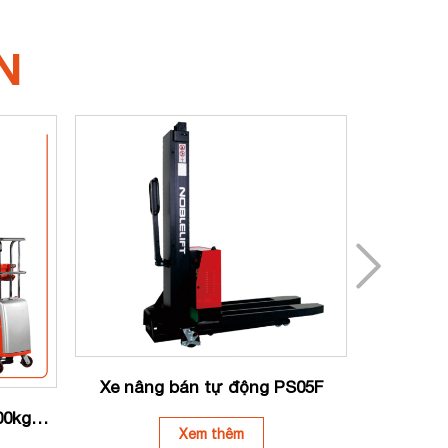
N
Xe nâng
Xe nâng bán tự động PS05F
00kg
Xem thêm