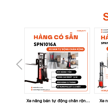
TỰ ĐỘNG
D
Xe nâng bán tự động chân rộng
Xe n
SPN1016A