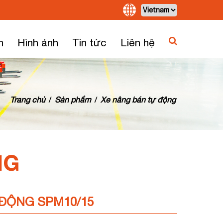
h
Hình ảnh
Tin tức
Liên hệ
Trang chủ
Sản phẩm
Xe nâng bán tự động
/
/
NG
ĐỘNG SPM10/15