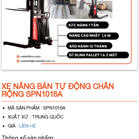
XE NÂNG BÁN TỰ ĐỘNG CHÂN
RỘNG SPN1016A
MÃ SẢN PHẨM
: SPN1016A
XUẤT XỨ
: TRUNG QUỐC
GIÁ
:
LIÊN HỆ
Thông số sản phẩm: