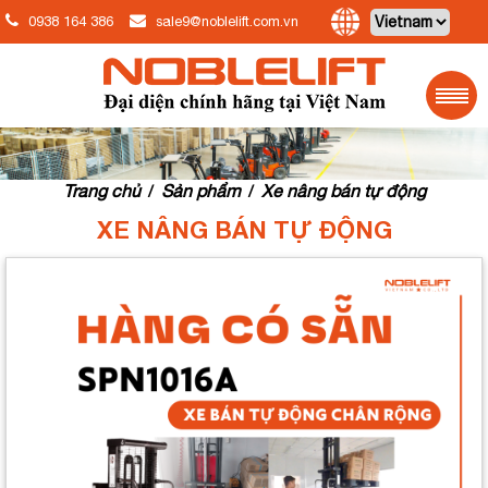
0938 164 386
sale9@noblelift.com.vn
Trang chủ
Sản phẩm
Xe nâng bán tự động
/
/
XE NÂNG BÁN TỰ ĐỘNG