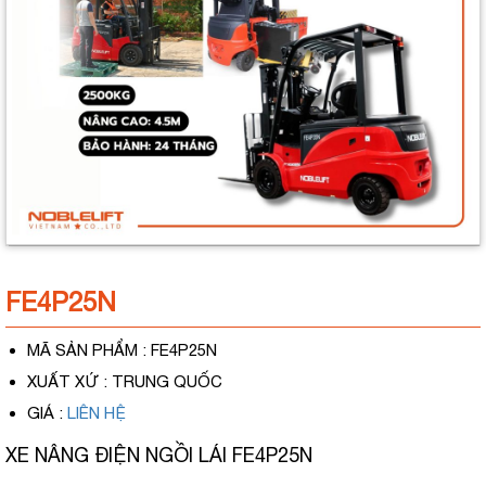
FE4P25N
MÃ SẢN PHẨM
: FE4P25N
XUẤT XỨ
: TRUNG QUỐC
GIÁ
:
LIÊN HỆ
XE NÂNG ĐIỆN NGỒI LÁI FE4P25N