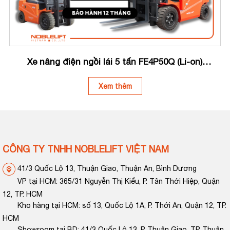
Xe nâng điện ngồi lái 5 tấn FE4P50Q (Li-on)
Noblelift
Xem thêm
CÔNG TY TNHH NOBLELIFT VIỆT NAM
41/3 Quốc Lộ 13, Thuận Giao, Thuận An, Bình Dương
VP tại HCM: 365/31 Nguyễn Thị Kiểu, P. Tân Thới Hiệp, Quận
12, TP. HCM
Kho hàng tại HCM: số 13, Quốc Lộ 1A, P. Thới An, Quận 12, TP.
HCM
Showroom tại BD: 41/3 Quốc Lộ 13, P. Thuận Giao, TP. Thuận