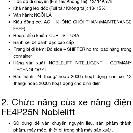
Tốc độ di chuyển (Full tải/ Không tải): 13/ 14Km/h
Khả năng leo dốc (Full tải/ Không tải): 13/ 15%
Vận hành: NGỒI LÁI
Kiểu động cơ: AC – KHÔNG CHỔI THAN (MAINTENANCE
FREE)
Board điều khiển: CURTIS – USA
Bánh xe: 04 bánh đặc cao cấp
Trang bị đi kèm: Bộ side – SHIFTER hỗ trọ load hàng trong
container
Hãng sản xuất: NOBLELIFT INTELLIGENT – GERMANY
TECHNOLOGY L
Bảo hành: 24 tháng/ hoặc 2000h hoạt động cho xe, 12
tháng/ hoặc 2000h hoạt động cho bình điện
2. Chức năng của xe nâng điện
FE4P25N Noblelift
Sử dụng để vận chuyển nguyên liệu, sản phẩm thành
phẩm, máy móc, thiết bị trong nhà máy sản xuất.