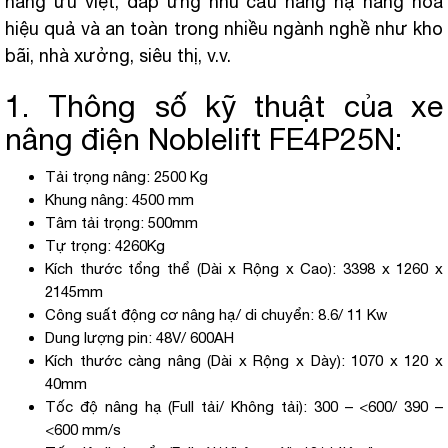
năng ưu việt, đáp ứng nhu cầu nâng hạ hàng hóa
hiệu quả và an toàn trong nhiều ngành nghề như kho
bãi, nhà xưởng, siêu thị, v.v.
1. Thông số kỹ thuật của xe
nâng điện Noblelift FE4P25N:
Tải trọng nâng: 2500 Kg
Khung nâng: 4500 mm
Tâm tải trọng: 500mm
Tự trọng: 4260Kg
Kích thước tổng thể (Dài x Rộng x Cao): 3398 x 1260 x
2145mm
Công suất động cơ nâng hạ/ di chuyển: 8.6/ 11 Kw
Dung lượng pin: 48V/ 600AH
Kích thước càng nâng (Dài x Rộng x Dày): 1070 x 120 x
40mm
Tốc độ nâng hạ (Full tải/ Không tải): 300 – <600/ 390 –
<600 mm/s