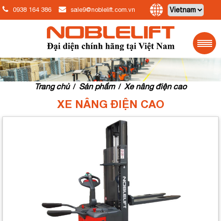
0938 164 386
sale9@noblelift.com.vn
Trang chủ
Sản phẩm
Xe nâng điện cao
/
/
XE NÂNG ĐIỆN CAO