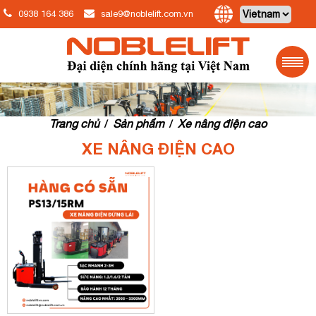
0938 164 386
sale9@noblelift.com.vn
Trang chủ
Sản phẩm
Xe nâng điện cao
/
/
XE NÂNG ĐIỆN CAO